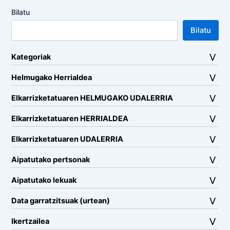
Bilatu
Bilatu
Kategoriak
Helmugako Herrialdea
Elkarrizketatuaren HELMUGAKO UDALERRIA
Elkarrizketatuaren HERRIALDEA
Elkarrizketatuaren UDALERRIA
Aipatutako pertsonak
Aipatutako lekuak
Data garratzitsuak (urtean)
Ikertzailea