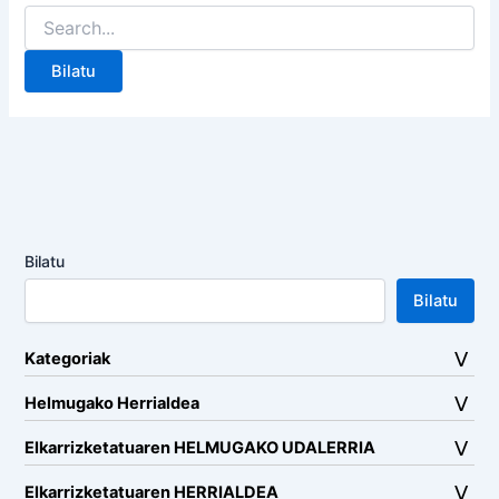
Search
for:
Bilatu
Bilatu
Kategoriak
Helmugako Herrialdea
Elkarrizketatuaren HELMUGAKO UDALERRIA
Elkarrizketatuaren HERRIALDEA