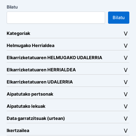
Bilatu
Bilatu
Kategoriak
Helmugako Herrialdea
Elkarrizketatuaren HELMUGAKO UDALERRIA
Elkarrizketatuaren HERRIALDEA
Elkarrizketatuaren UDALERRIA
Aipatutako pertsonak
Aipatutako lekuak
Data garratzitsuak (urtean)
Ikertzailea