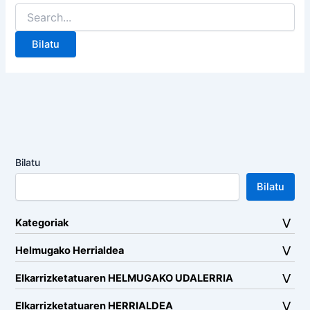
Search
for:
Bilatu
Bilatu
Kategoriak
Helmugako Herrialdea
Elkarrizketatuaren HELMUGAKO UDALERRIA
Elkarrizketatuaren HERRIALDEA