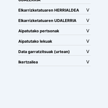
Elkarrizketatuaren HERRIALDEA
Elkarrizketatuaren UDALERRIA
Aipatutako pertsonak
Aipatutako lekuak
Data garratzitsuak (urtean)
Ikertzailea