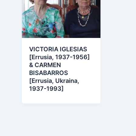
VICTORIA IGLESIAS
[Errusia, 1937-1956]
& CARMEN
BISABARROS
[Errusia, Ukraina,
1937-1993]