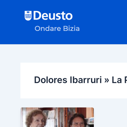
Skip
to
content
Dolores Ibarruri » La 