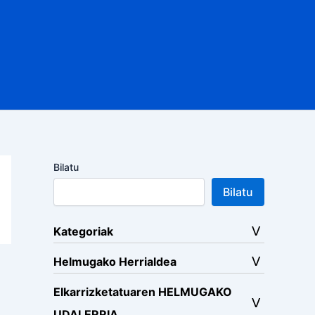
Bilatu
Bilatu
Kategoriak
Helmugako Herrialdea
Elkarrizketatuaren HELMUGAKO
UDALERRIA