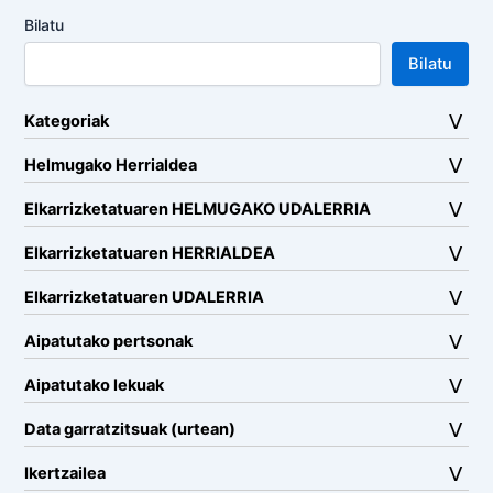
Bilatu
Bilatu
Kategoriak
Helmugako Herrialdea
Elkarrizketatuaren HELMUGAKO UDALERRIA
Elkarrizketatuaren HERRIALDEA
Elkarrizketatuaren UDALERRIA
Aipatutako pertsonak
Aipatutako lekuak
Data garratzitsuak (urtean)
Ikertzailea