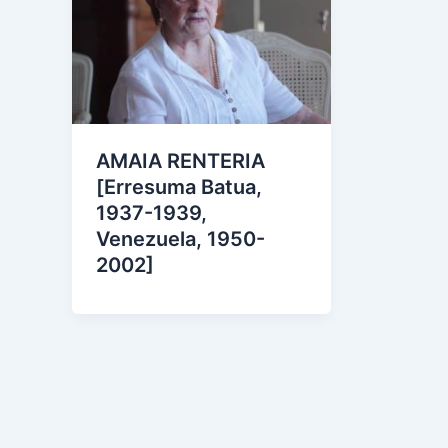
AMAIA RENTERIA
[Erresuma Batua,
1937-1939,
Venezuela, 1950-
2002]