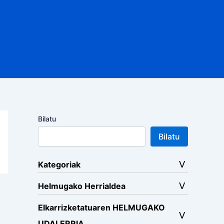
Bilatu
Bilatu
Kategoriak
Helmugako Herrialdea
Elkarrizketatuaren HELMUGAKO
UDALERRIA