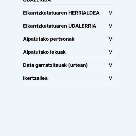
Elkarrizketatuaren HERRIALDEA
Elkarrizketatuaren UDALERRIA
Aipatutako pertsonak
Aipatutako lekuak
Data garratzitsuak (urtean)
Ikertzailea