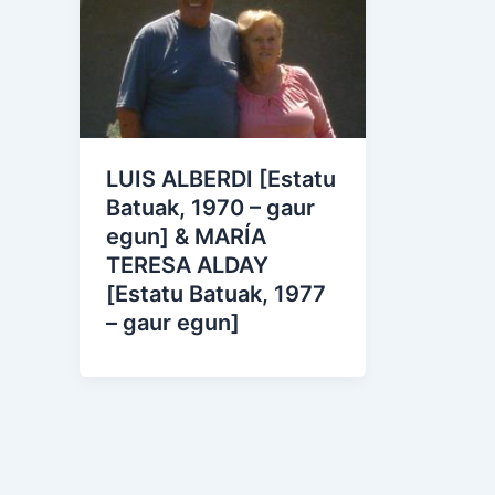
LUIS ALBERDI [Estatu
Batuak, 1970 – gaur
egun] & MARÍA
TERESA ALDAY
[Estatu Batuak, 1977
– gaur egun]