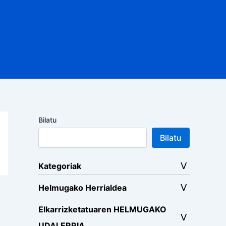
Bilatu
Bilatu
Kategoriak
Helmugako Herrialdea
Elkarrizketatuaren HELMUGAKO
UDALERRIA