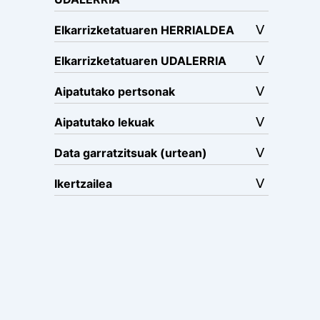
Elkarrizketatuaren HERRIALDEA
Elkarrizketatuaren UDALERRIA
Aipatutako pertsonak
Aipatutako lekuak
Data garratzitsuak (urtean)
Ikertzailea