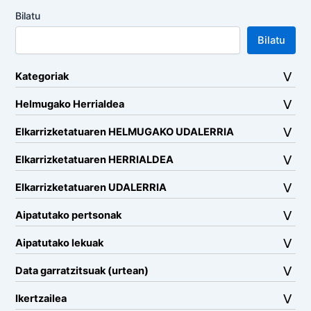
Bilatu
Bilatu
Kategoriak
Helmugako Herrialdea
Elkarrizketatuaren HELMUGAKO UDALERRIA
Elkarrizketatuaren HERRIALDEA
Elkarrizketatuaren UDALERRIA
Aipatutako pertsonak
Aipatutako lekuak
Data garratzitsuak (urtean)
Ikertzailea