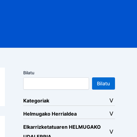
Bilatu
Bilatu
Kategoriak
Helmugako Herrialdea
Elkarrizketatuaren HELMUGAKO
UDALERRIA