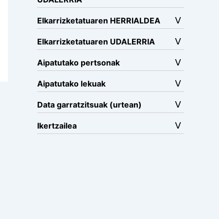
Elkarrizketatuaren HERRIALDEA
Elkarrizketatuaren UDALERRIA
Aipatutako pertsonak
Aipatutako lekuak
Data garratzitsuak (urtean)
Ikertzailea