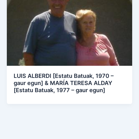
LUIS ALBERDI [Estatu Batuak, 1970 –
gaur egun] & MARÍA TERESA ALDAY
[Estatu Batuak, 1977 – gaur egun]