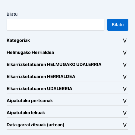
Bilatu
Bilatu
Kategoriak
Helmugako Herrialdea
Elkarrizketatuaren HELMUGAKO UDALERRIA
Elkarrizketatuaren HERRIALDEA
Elkarrizketatuaren UDALERRIA
Aipatutako pertsonak
Aipatutako lekuak
Data garratzitsuak (urtean)