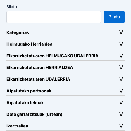
Bilatu
Bilatu
Kategoriak
Helmugako Herrialdea
Elkarrizketatuaren HELMUGAKO UDALERRIA
Elkarrizketatuaren HERRIALDEA
Elkarrizketatuaren UDALERRIA
Aipatutako pertsonak
Aipatutako lekuak
Data garratzitsuak (urtean)
Ikertzailea