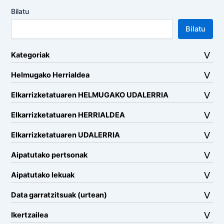
Bilatu
Bilatu
Kategoriak
Helmugako Herrialdea
Elkarrizketatuaren HELMUGAKO UDALERRIA
Elkarrizketatuaren HERRIALDEA
Elkarrizketatuaren UDALERRIA
Aipatutako pertsonak
Aipatutako lekuak
Data garratzitsuak (urtean)
Ikertzailea