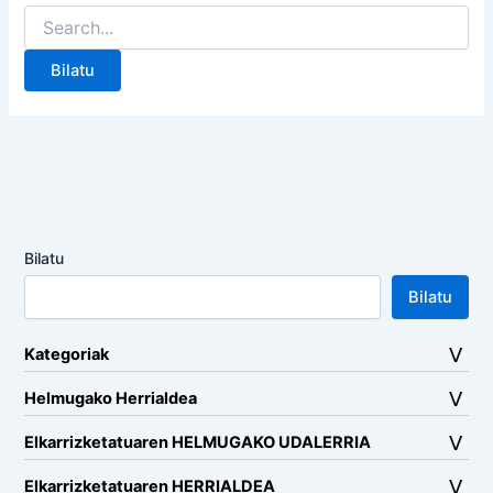
Search
for:
Bilatu
Bilatu
Kategoriak
Helmugako Herrialdea
Elkarrizketatuaren HELMUGAKO UDALERRIA
Elkarrizketatuaren HERRIALDEA