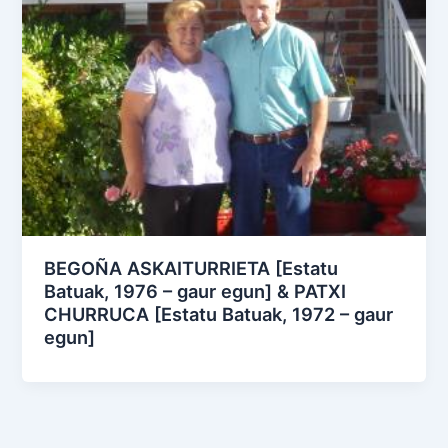
BEGOÑA ASKAITURRIETA [Estatu
Batuak, 1976 – gaur egun] & PATXI
CHURRUCA [Estatu Batuak, 1972 – gaur
egun]