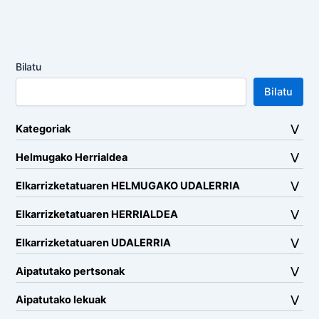
Bilatu
Bilatu
Kategoriak
Helmugako Herrialdea
Elkarrizketatuaren HELMUGAKO UDALERRIA
Elkarrizketatuaren HERRIALDEA
Elkarrizketatuaren UDALERRIA
Aipatutako pertsonak
Aipatutako lekuak