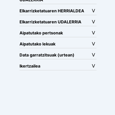
Elkarrizketatuaren HERRIALDEA
Elkarrizketatuaren UDALERRIA
Aipatutako pertsonak
Aipatutako lekuak
Data garratzitsuak (urtean)
Ikertzailea