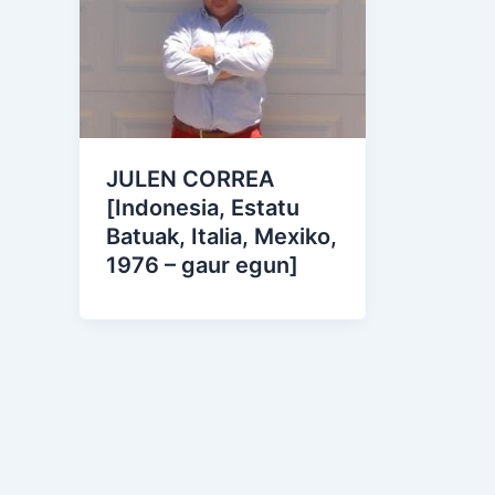
JULEN CORREA
[Indonesia, Estatu
Batuak, Italia, Mexiko,
1976 – gaur egun]