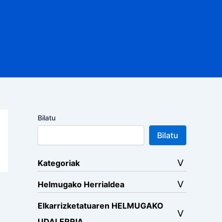
Bilatu
Bilatu
Kategoriak
Helmugako Herrialdea
Elkarrizketatuaren HELMUGAKO
UDALERRIA