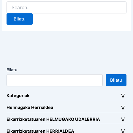
Search
for:
Bilatu
Bilatu
Kategoriak
Helmugako Herrialdea
Elkarrizketatuaren HELMUGAKO UDALERRIA
Elkarrizketatuaren HERRIALDEA