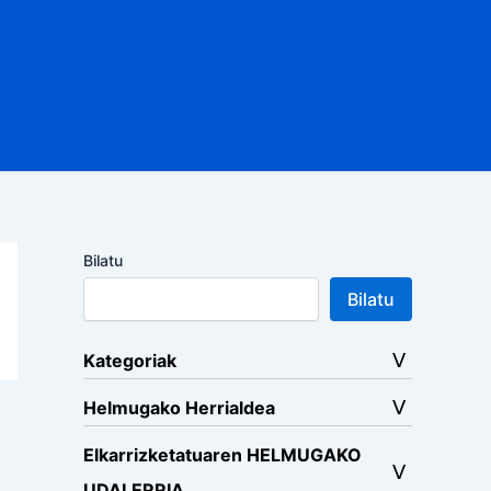
Bilatu
Bilatu
Kategoriak
Helmugako Herrialdea
Elkarrizketatuaren HELMUGAKO
UDALERRIA