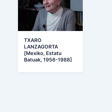
TXARO
LANZAGORTA
[Mexiko, Estatu
Batuak, 1956-1988]