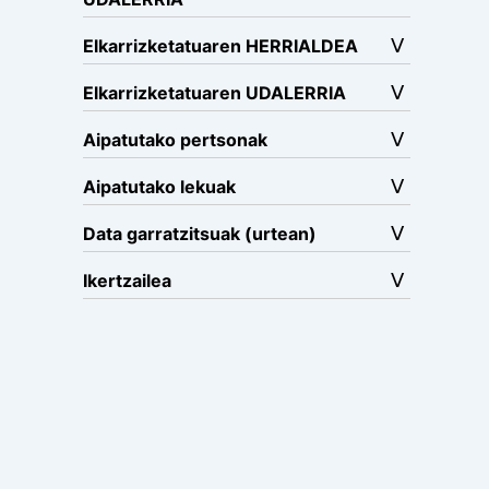
Elkarrizketatuaren HERRIALDEA
Elkarrizketatuaren UDALERRIA
Aipatutako pertsonak
Aipatutako lekuak
Data garratzitsuak (urtean)
Ikertzailea