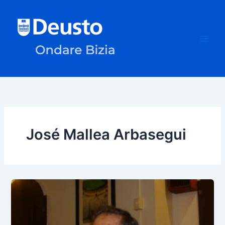
Ir
al
contenido
José Mallea Arbasegui