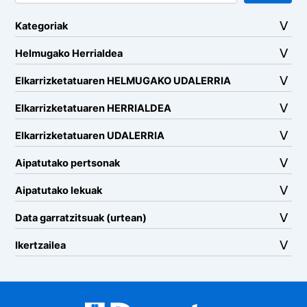
Kategoriak
Helmugako Herrialdea
Elkarrizketatuaren HELMUGAKO UDALERRIA
Elkarrizketatuaren HERRIALDEA
Elkarrizketatuaren UDALERRIA
Aipatutako pertsonak
Aipatutako lekuak
Data garratzitsuak (urtean)
Ikertzailea