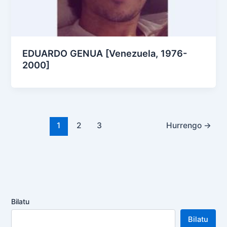
EDUARDO GENUA [Venezuela, 1976-
2000]
1
2
3
Hurrengo
→
Bilatu
Bilatu