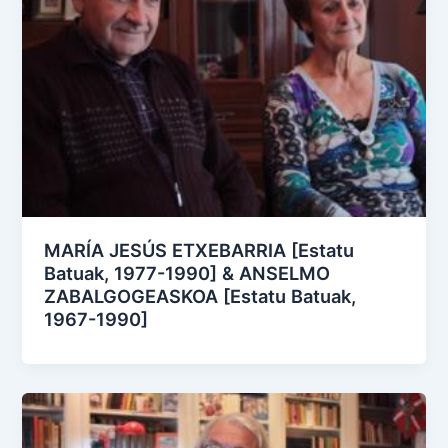
MARÍA JESÚS ETXEBARRIA [Estatu
Batuak, 1977-1990] & ANSELMO
ZABALGOGEASKOA [Estatu Batuak,
1967-1990]