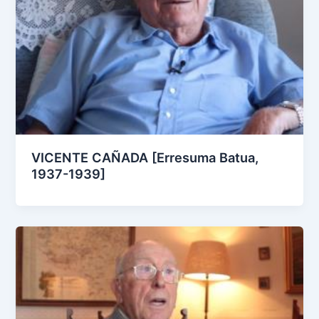
VICENTE CAÑADA [Erresuma Batua,
1937-1939]