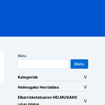
Bilatu
Bilatu
Kategoriak
Helmugako Herrialdea
Elkarrizketatuaren HELMUGAKO
UDALERRIA