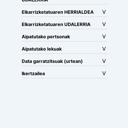
Elkarrizketatuaren HERRIALDEA
Elkarrizketatuaren UDALERRIA
Aipatutako pertsonak
Aipatutako lekuak
Data garratzitsuak (urtean)
Ikertzailea