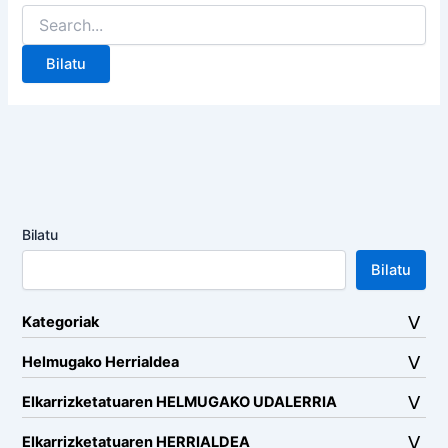
Search
for:
Bilatu
Bilatu
Kategoriak
Helmugako Herrialdea
Elkarrizketatuaren HELMUGAKO UDALERRIA
Elkarrizketatuaren HERRIALDEA