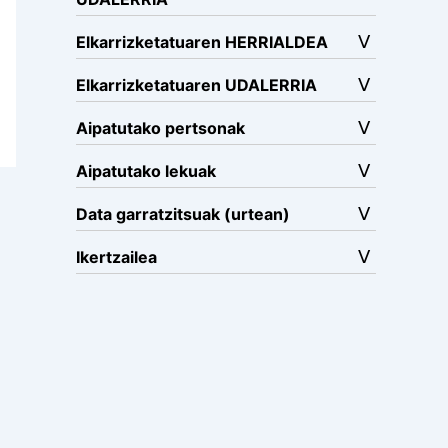
Elkarrizketatuaren HERRIALDEA
Elkarrizketatuaren UDALERRIA
Aipatutako pertsonak
Aipatutako lekuak
Data garratzitsuak (urtean)
Ikertzailea