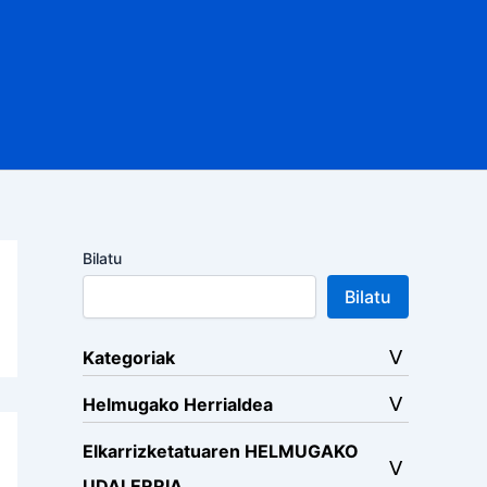
Bilatu
Bilatu
Kategoriak
Helmugako Herrialdea
Elkarrizketatuaren HELMUGAKO
UDALERRIA