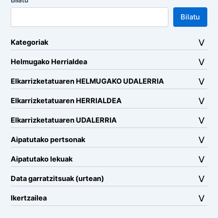
Bilatu
Kategoriak
Helmugako Herrialdea
Elkarrizketatuaren HELMUGAKO UDALERRIA
Elkarrizketatuaren HERRIALDEA
Elkarrizketatuaren UDALERRIA
Aipatutako pertsonak
Aipatutako lekuak
Data garratzitsuak (urtean)
Ikertzailea