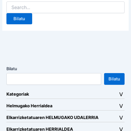
Search
for:
Bilatu
Bilatu
Kategoriak
Helmugako Herrialdea
Elkarrizketatuaren HELMUGAKO UDALERRIA
Elkarrizketatuaren HERRIALDEA