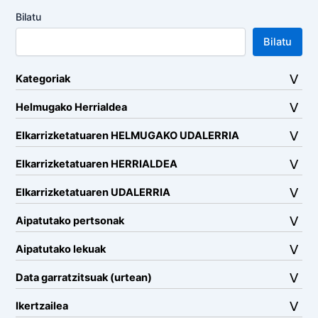
Bilatu
Bilatu
Kategoriak
Helmugako Herrialdea
Elkarrizketatuaren HELMUGAKO UDALERRIA
Elkarrizketatuaren HERRIALDEA
Elkarrizketatuaren UDALERRIA
Aipatutako pertsonak
Aipatutako lekuak
Data garratzitsuak (urtean)
Ikertzailea