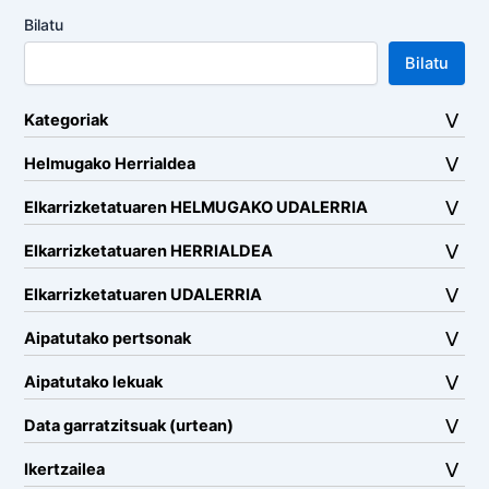
Bilatu
Bilatu
Kategoriak
Helmugako Herrialdea
Elkarrizketatuaren HELMUGAKO UDALERRIA
Elkarrizketatuaren HERRIALDEA
Elkarrizketatuaren UDALERRIA
Aipatutako pertsonak
Aipatutako lekuak
Data garratzitsuak (urtean)
Ikertzailea