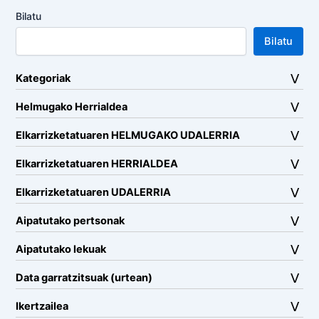
Bilatu
Bilatu
Kategoriak
Helmugako Herrialdea
Elkarrizketatuaren HELMUGAKO UDALERRIA
Elkarrizketatuaren HERRIALDEA
Elkarrizketatuaren UDALERRIA
Aipatutako pertsonak
Aipatutako lekuak
Data garratzitsuak (urtean)
Ikertzailea