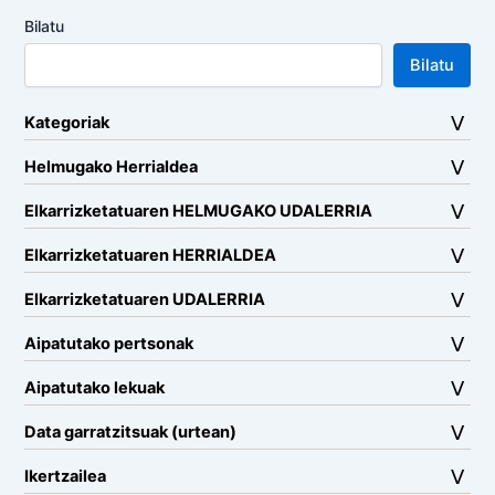
Bilatu
Bilatu
Kategoriak
Helmugako Herrialdea
Elkarrizketatuaren HELMUGAKO UDALERRIA
Elkarrizketatuaren HERRIALDEA
Elkarrizketatuaren UDALERRIA
Aipatutako pertsonak
Aipatutako lekuak
Data garratzitsuak (urtean)
Ikertzailea