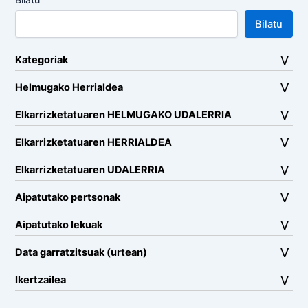
Bilatu
Kategoriak
Helmugako Herrialdea
Elkarrizketatuaren HELMUGAKO UDALERRIA
Elkarrizketatuaren HERRIALDEA
Elkarrizketatuaren UDALERRIA
Aipatutako pertsonak
Aipatutako lekuak
Data garratzitsuak (urtean)
Ikertzailea