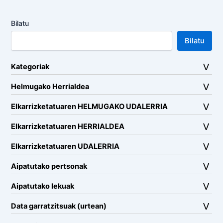
Bilatu
Bilatu
Kategoriak
Helmugako Herrialdea
Elkarrizketatuaren HELMUGAKO UDALERRIA
Elkarrizketatuaren HERRIALDEA
Elkarrizketatuaren UDALERRIA
Aipatutako pertsonak
Aipatutako lekuak
Data garratzitsuak (urtean)