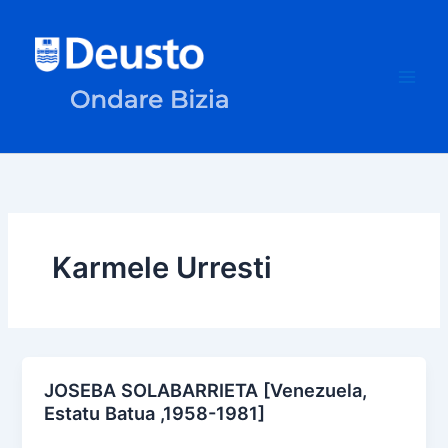
Skip
to
content
Karmele Urresti
JOSEBA SOLABARRIETA [Venezuela,
Estatu Batua ,1958-1981]