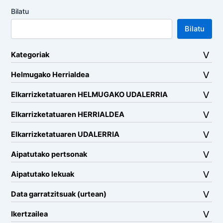
Bilatu
Bilatu
Kategoriak
Helmugako Herrialdea
Elkarrizketatuaren HELMUGAKO UDALERRIA
Elkarrizketatuaren HERRIALDEA
Elkarrizketatuaren UDALERRIA
Aipatutako pertsonak
Aipatutako lekuak
Data garratzitsuak (urtean)
Ikertzailea