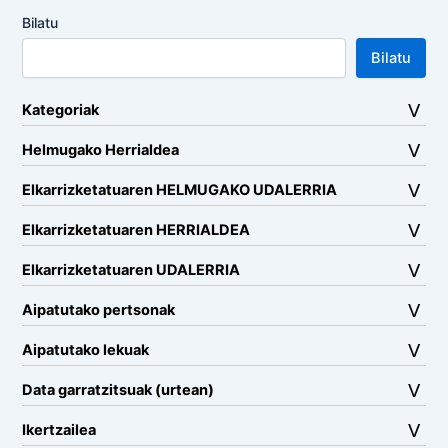
Bilatu
Bilatu
Kategoriak
Helmugako Herrialdea
Elkarrizketatuaren HELMUGAKO UDALERRIA
Elkarrizketatuaren HERRIALDEA
Elkarrizketatuaren UDALERRIA
Aipatutako pertsonak
Aipatutako lekuak
Data garratzitsuak (urtean)
Ikertzailea