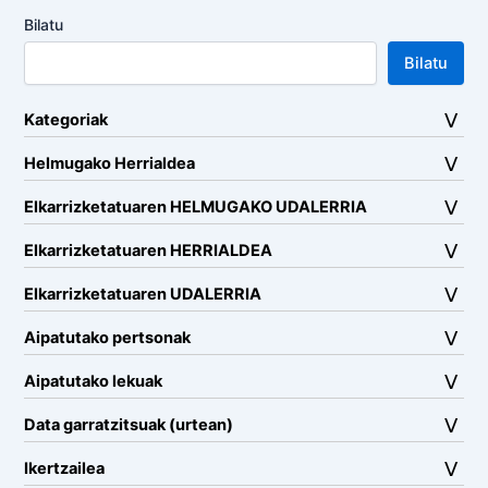
Bilatu
Bilatu
Kategoriak
Helmugako Herrialdea
Elkarrizketatuaren HELMUGAKO UDALERRIA
Elkarrizketatuaren HERRIALDEA
Elkarrizketatuaren UDALERRIA
Aipatutako pertsonak
Aipatutako lekuak
Data garratzitsuak (urtean)
Ikertzailea