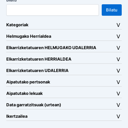
Bilatu
Kategoriak
Helmugako Herrialdea
Elkarrizketatuaren HELMUGAKO UDALERRIA
Elkarrizketatuaren HERRIALDEA
Elkarrizketatuaren UDALERRIA
Aipatutako pertsonak
Aipatutako lekuak
Data garratzitsuak (urtean)
Ikertzailea