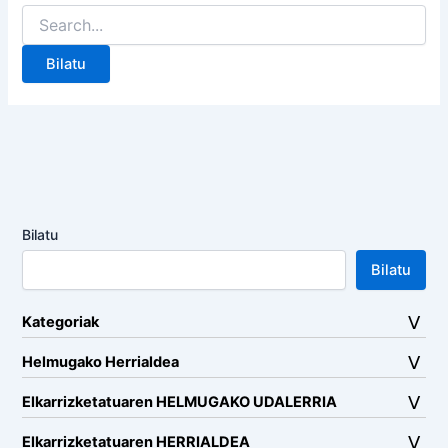
Search
for:
Bilatu
Bilatu
Kategoriak
Helmugako Herrialdea
Elkarrizketatuaren HELMUGAKO UDALERRIA
Elkarrizketatuaren HERRIALDEA