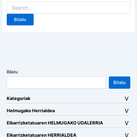
Search
for:
Bilatu
Bilatu
Kategoriak
Helmugako Herrialdea
Elkarrizketatuaren HELMUGAKO UDALERRIA
Elkarrizketatuaren HERRIALDEA