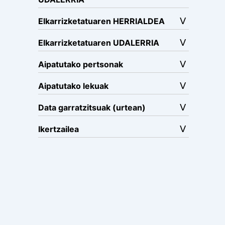
Elkarrizketatuaren HERRIALDEA
Elkarrizketatuaren UDALERRIA
Aipatutako pertsonak
Aipatutako lekuak
Data garratzitsuak (urtean)
Ikertzailea