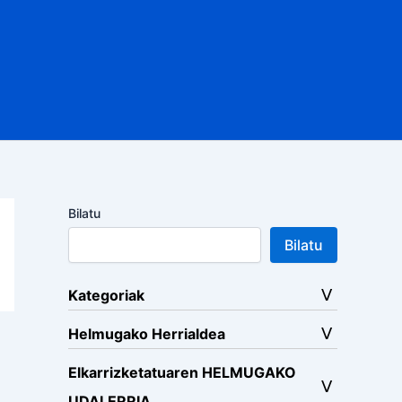
Bilatu
Bilatu
Kategoriak
Helmugako Herrialdea
Elkarrizketatuaren HELMUGAKO
UDALERRIA