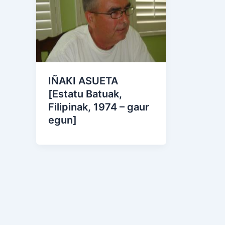
IÑAKI ASUETA
[Estatu Batuak,
Filipinak, 1974 – gaur
egun]