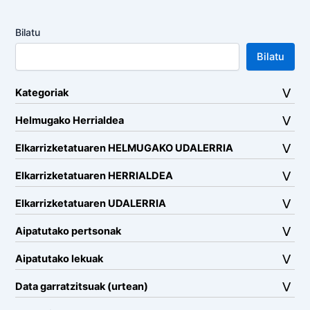
Bilatu
Bilatu
Kategoriak
Helmugako Herrialdea
Elkarrizketatuaren HELMUGAKO UDALERRIA
Elkarrizketatuaren HERRIALDEA
Elkarrizketatuaren UDALERRIA
Aipatutako pertsonak
Aipatutako lekuak
Data garratzitsuak (urtean)