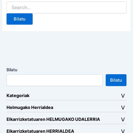
Search
for:
Bilatu
Bilatu
Kategoriak
Helmugako Herrialdea
Elkarrizketatuaren HELMUGAKO UDALERRIA
Elkarrizketatuaren HERRIALDEA