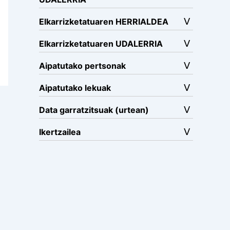
Elkarrizketatuaren HERRIALDEA
Elkarrizketatuaren UDALERRIA
Aipatutako pertsonak
Aipatutako lekuak
Data garratzitsuak (urtean)
Ikertzailea