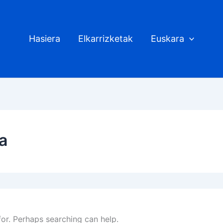
Hasiera
Elkarrizketak
Euskara
a
for. Perhaps searching can help.