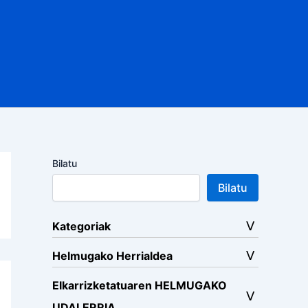
Bilatu
Bilatu
Kategoriak
Helmugako Herrialdea
Elkarrizketatuaren HELMUGAKO
UDALERRIA