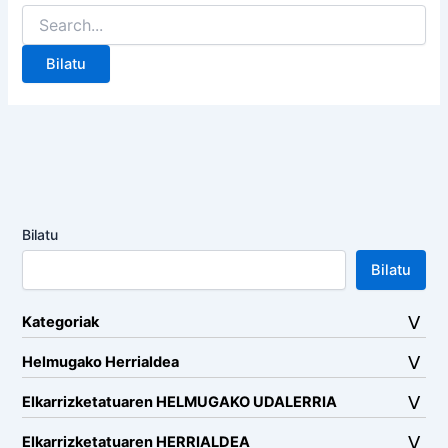
Search
for:
Bilatu
Bilatu
Kategoriak
Helmugako Herrialdea
Elkarrizketatuaren HELMUGAKO UDALERRIA
Elkarrizketatuaren HERRIALDEA