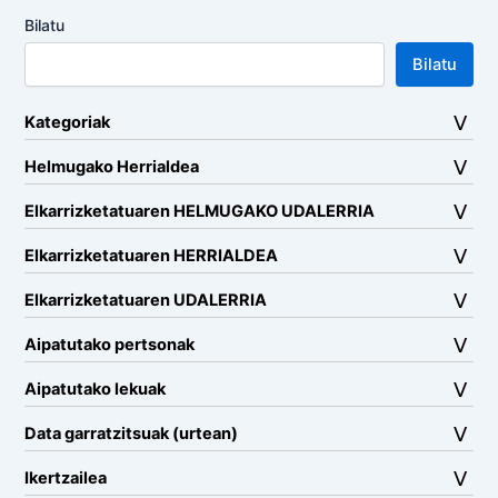
Bilatu
Bilatu
Kategoriak
Helmugako Herrialdea
Elkarrizketatuaren HELMUGAKO UDALERRIA
Elkarrizketatuaren HERRIALDEA
Elkarrizketatuaren UDALERRIA
Aipatutako pertsonak
Aipatutako lekuak
Data garratzitsuak (urtean)
Ikertzailea