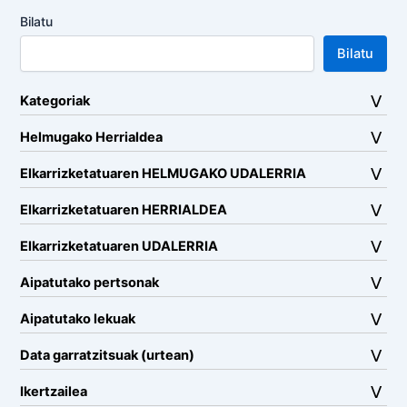
Bilatu
Bilatu
Kategoriak
Helmugako Herrialdea
Elkarrizketatuaren HELMUGAKO UDALERRIA
Elkarrizketatuaren HERRIALDEA
Elkarrizketatuaren UDALERRIA
Aipatutako pertsonak
Aipatutako lekuak
Data garratzitsuak (urtean)
Ikertzailea