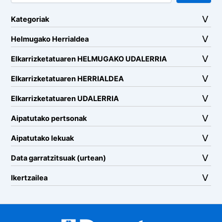
Kategoriak
Helmugako Herrialdea
Elkarrizketatuaren HELMUGAKO UDALERRIA
Elkarrizketatuaren HERRIALDEA
Elkarrizketatuaren UDALERRIA
Aipatutako pertsonak
Aipatutako lekuak
Data garratzitsuak (urtean)
Ikertzailea