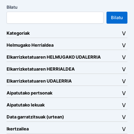
Bilatu
Bilatu
Kategoriak
Helmugako Herrialdea
Elkarrizketatuaren HELMUGAKO UDALERRIA
Elkarrizketatuaren HERRIALDEA
Elkarrizketatuaren UDALERRIA
Aipatutako pertsonak
Aipatutako lekuak
Data garratzitsuak (urtean)
Ikertzailea