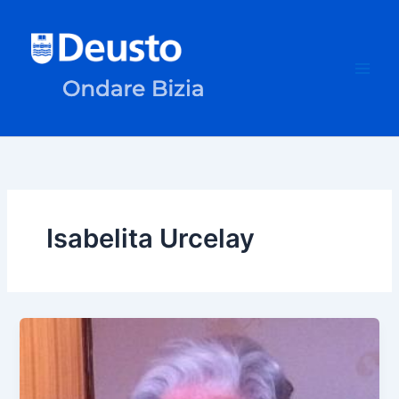
Skip
to
content
Isabelita Urcelay