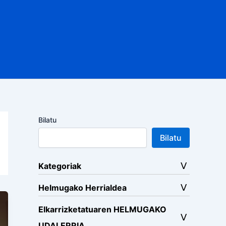
Bilatu
Bilatu
Kategoriak
Helmugako Herrialdea
Elkarrizketatuaren HELMUGAKO
UDALERRIA