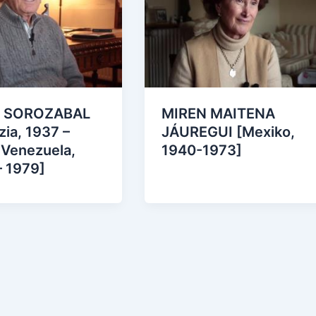
N SOROZABAL
MIREN MAITENA
zia, 1937 –
JÁUREGUI [Mexiko,
 Venezuela,
1940-1973]
– 1979]