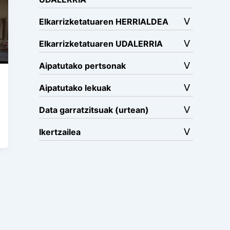
Elkarrizketatuaren HERRIALDEA
Elkarrizketatuaren UDALERRIA
Aipatutako pertsonak
Aipatutako lekuak
Data garratzitsuak (urtean)
Ikertzailea