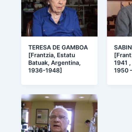
TERESA DE GAMBOA
SABI
[Frantzia, Estatu
[Frant
Batuak, Argentina,
1941 ,
1936-1948]
1950 