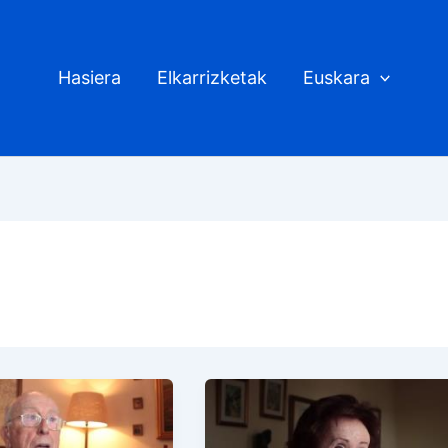
Hasiera
Elkarrizketak
Euskara