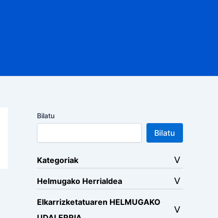
Bilatu
Bilatu
Kategoriak
Helmugako Herrialdea
Elkarrizketatuaren HELMUGAKO
UDALERRIA