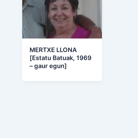
MERTXE LLONA
[Estatu Batuak, 1969
– gaur egun]