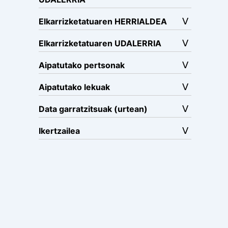
Elkarrizketatuaren HERRIALDEA
Elkarrizketatuaren UDALERRIA
Aipatutako pertsonak
Aipatutako lekuak
Data garratzitsuak (urtean)
Ikertzailea