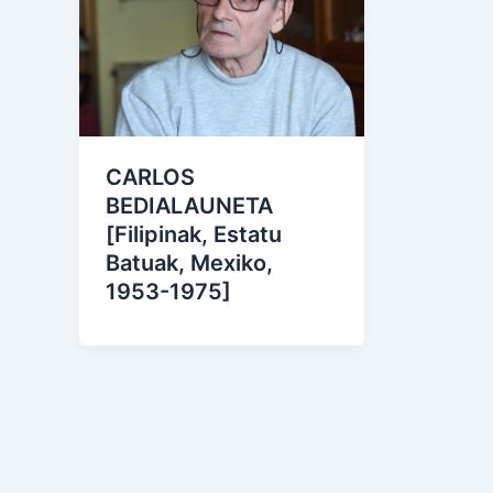
CARLOS
BEDIALAUNETA
[Filipinak, Estatu
Batuak, Mexiko,
1953-1975]