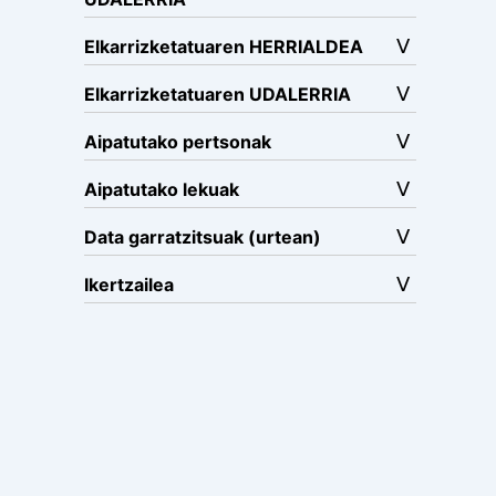
Elkarrizketatuaren HERRIALDEA
Elkarrizketatuaren UDALERRIA
Aipatutako pertsonak
Aipatutako lekuak
Data garratzitsuak (urtean)
Ikertzailea