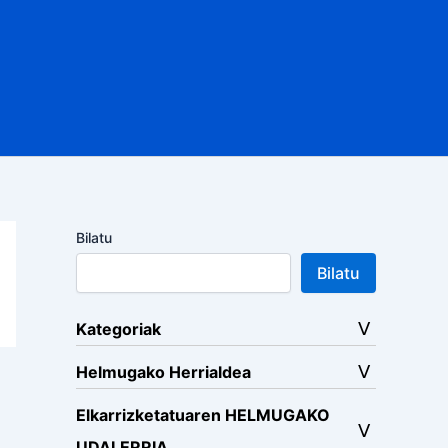
Bilatu
Bilatu
Kategoriak
Helmugako Herrialdea
Elkarrizketatuaren HELMUGAKO
UDALERRIA